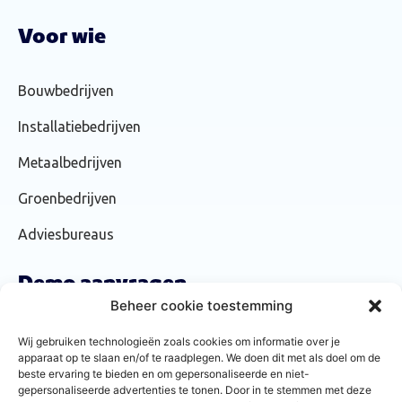
Voor wie
Bouwbedrijven
Installatiebedrijven
Metaalbedrijven
Groenbedrijven
Adviesbureaus
Demo aanvragen
Beheer cookie toestemming
We laten je graag zien hoe Forsenta werkt. Vraag daarom via
Wij gebruiken technologieën zoals cookies om informatie over je
onderstaande
knop een gratis demo aan!
apparaat op te slaan en/of te raadplegen. We doen dit met als doel om de
beste ervaring te bieden en om gepersonaliseerde en niet-
gepersonaliseerde advertenties te tonen. Door in te stemmen met deze