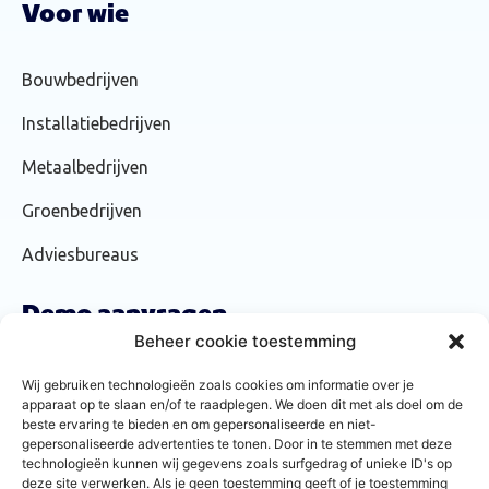
Voor wie
Bouwbedrijven
Installatiebedrijven
Metaalbedrijven
Groenbedrijven
Adviesbureaus
Demo aanvragen
Beheer cookie toestemming
We laten je graag zien hoe Forsenta werkt. Vraag daarom via
Wij gebruiken technologieën zoals cookies om informatie over je
onderstaande
knop een gratis demo aan!
apparaat op te slaan en/of te raadplegen. We doen dit met als doel om de
beste ervaring te bieden en om gepersonaliseerde en niet-
gepersonaliseerde advertenties te tonen. Door in te stemmen met deze
Demo
technologieën kunnen wij gegevens zoals surfgedrag of unieke ID's op
deze site verwerken. Als je geen toestemming geeft of je toestemming