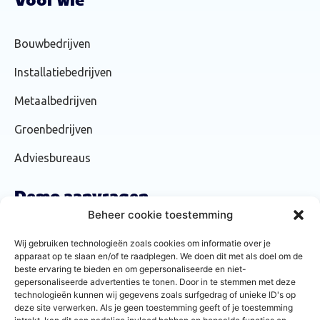
Voor wie
Bouwbedrijven
Installatiebedrijven
Metaalbedrijven
Groenbedrijven
Adviesbureaus
Demo aanvragen
Beheer cookie toestemming
We laten je graag zien hoe Forsenta werkt. Vraag daarom via
Wij gebruiken technologieën zoals cookies om informatie over je
onderstaande
knop een gratis demo aan!
apparaat op te slaan en/of te raadplegen. We doen dit met als doel om de
beste ervaring te bieden en om gepersonaliseerde en niet-
gepersonaliseerde advertenties te tonen. Door in te stemmen met deze
technologieën kunnen wij gegevens zoals surfgedrag of unieke ID's op
Demo
deze site verwerken. Als je geen toestemming geeft of je toestemming